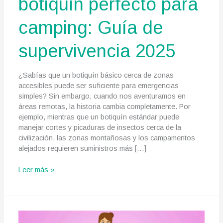
botiquín perfecto para
camping: Guía de
supervivencia 2025
¿Sabías que un botiquín básico cerca de zonas
accesibles puede ser suficiente para emergencias
simples? Sin embargo, cuando nos aventuramos en
áreas remotas, la historia cambia completamente. Por
ejemplo, mientras que un botiquín estándar puede
manejar cortes y picaduras de insectos cerca de la
civilización, las zonas montañosas y los campamentos
alejados requieren suministros más […]
Cómo
Leer más »
armar
el
botiquín
perfecto
para