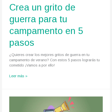
Crea un grito de
guerra para tu
campamento en 5
pasos
¿Quieres crear los mejores gritos de guerra en tu
campamento de verano? Con estos 5 pasos lograrás tu
cometido ¡Vamos a por ello!
Crea
Leer más »
un
grito
de
guerra
para
tu