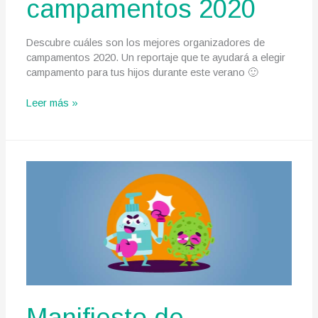
campamentos 2020
Descubre cuáles son los mejores organizadores de
campamentos 2020. Un reportaje que te ayudará a elegir
campamento para tus hijos durante este verano 🙂
Los
Leer más »
4
mejores
organizadores
de
campamentos
2020
Manifiesto de