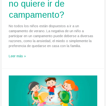
no quiere ir de
campamento?
No todos los niños están dispuestos a ir a un
campamento de verano. La negativa de un niño a
participar en un campamento puede deberse a diversas
razones, como la ansiedad, el miedo o simplemente la
preferencia de quedarse en casa con la familia.
¿Qué
Leer más »
hacer
si
tu
hijo
no
quiere
ir
de
campamento?