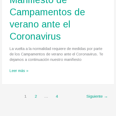
Campamentos de
verano ante el
Coronavirus
La vuelta a la normalidad requiere de medidas por parte
de los Campamentos de verano ante el Coronavirus. Te
dejamos a continuación nuestro manifiesto
Manifiesto
Leer más »
de
Campamentos
de
verano
1
2
…
4
Siguiente
→
ante
el
Coronavirus