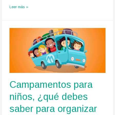
Descubriendo
Leer más »
el
campamento
perfecto
para
tus
hijos:
¡Desata
un
mundo
de
aventuras!
Campamentos para
niños, ¿qué debes
saber para organizar