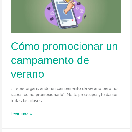
campamento
en
5
pasos
Cómo promocionar un
campamento de
verano
¿Estás organizando un campamento de verano pero no
sabes cómo promocionarlo? No te preocupes, te damos
todas las claves.
Cómo
Leer más »
promocionar
un
campamento