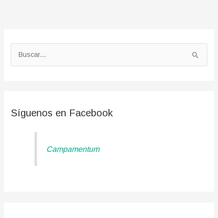
B
u
s
c
a
Síguenos en Facebook
r
p
Campamentum
o
r
: