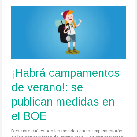
de
verano
¡Habrá campamentos
de verano!: se
publican medidas en
el BOE
Descubre cuáles son las medidas que se implementarán