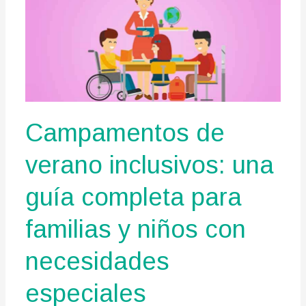
camping:
Guía
de
supervivencia
2025
Campamentos de
verano inclusivos: una
guía completa para
familias y niños con
necesidades
especiales