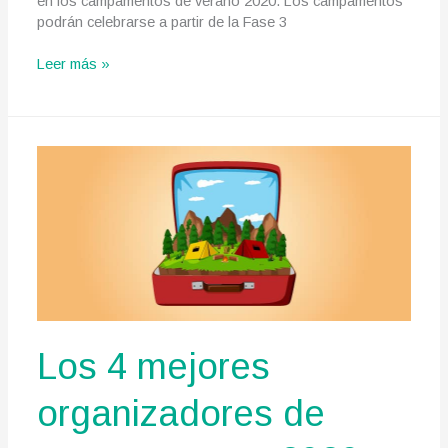
en los campamentos de verano 2020. Los campamentos
podrán celebrarse a partir de la Fase 3
¡Habrá
Leer más »
campamentos
de
verano!:
se
publican
medidas
en
el
BOE
Los 4 mejores
organizadores de