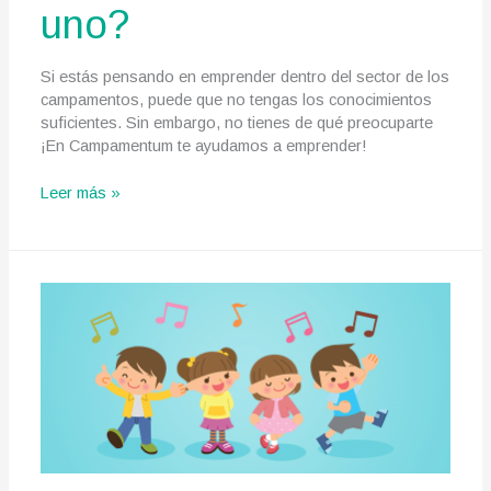
uno?
Si estás pensando en emprender dentro del sector de los
campamentos, puede que no tengas los conocimientos
suficientes. Sin embargo, no tienes de qué preocuparte
¡En Campamentum te ayudamos a emprender!
Campamentos
Leer más »
para
niños,
¿qué
debes
saber
para
organizar
uno?