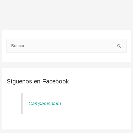
B
u
s
c
a
Síguenos en Facebook
r
p
Campamentum
o
r
: