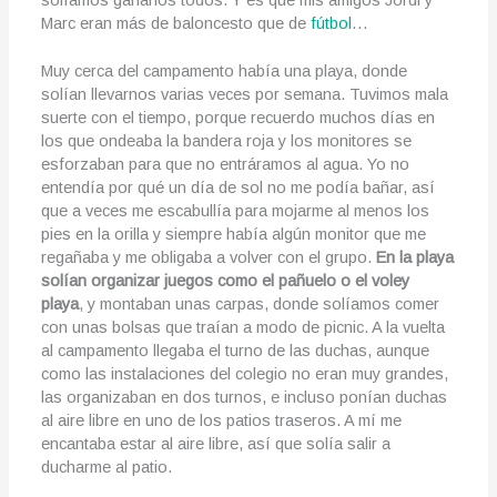
solíamos ganarlos todos. Y es que mis amigos Jordi y
Marc eran más de baloncesto que de
fútbol
…
Muy cerca del campamento había una playa, donde
solían llevarnos varias veces por semana. Tuvimos mala
suerte con el tiempo, porque recuerdo muchos días en
los que ondeaba la bandera roja y los monitores se
esforzaban para que no entráramos al agua. Yo no
entendía por qué un día de sol no me podía bañar, así
que a veces me escabullía para mojarme al menos los
pies en la orilla y siempre había algún monitor que me
regañaba y me obligaba a volver con el grupo.
En la playa
solían organizar juegos como el pañuelo o el voley
playa
, y montaban unas carpas, donde solíamos comer
con unas bolsas que traían a modo de picnic. A la vuelta
al campamento llegaba el turno de las duchas, aunque
como las instalaciones del colegio no eran muy grandes,
las organizaban en dos turnos, e incluso ponían duchas
al aire libre en uno de los patios traseros. A mí me
encantaba estar al aire libre, así que solía salir a
ducharme al patio.