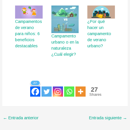
Campamentos
¿Por qué
de verano
hacer un
para niños: 6
campamento
Campamento
beneficios
de verano
urbano o en la
destacables
urbano?
naturaleza
¿Cuál elegir?
27
27
Shares
←
Entrada anterior
Entrada siguiente
→