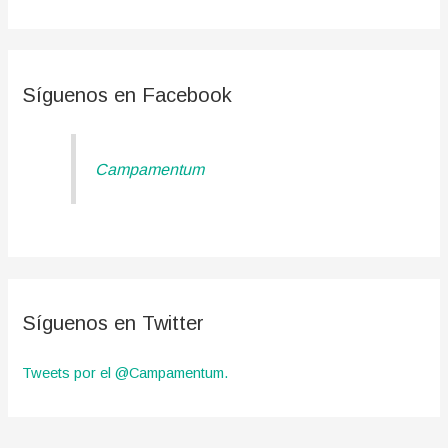
s
c
a
Síguenos en Facebook
r
p
Campamentum
o
r
:
Síguenos en Twitter
Tweets por el @Campamentum.