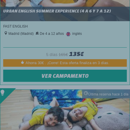
URBAN ENGLISH SUMMER EXPERIENCE (4 A 6 Y 7 A 12)
FAST ENGLISH
Madrid (Madrid)
De 4 a 12 años
inglés
135€
5 días
165€
Ahorra 30€ . ¡Corre! Esta oferta finaliza en 3 días.
VER CAMPAMENTO
Última reserva hace 1 día