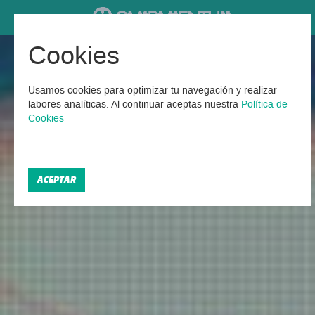
Cookies
Viajes escolares a Tenerife
Usamos cookies para optimizar tu navegación y realizar
Encontrados 155 Viajes escolares en Santa Cruz de
labores analíticas. Al continuar aceptas nuestra
Política de
Tenerife 2026
Cookies
ACEPTAR