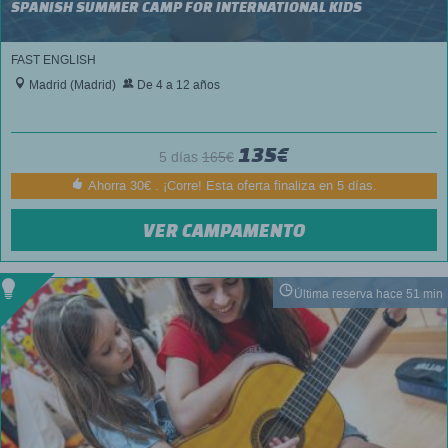
SPANISH SUMMER CAMP FOR INTERNATIONAL KIDS
FAST ENGLISH
Madrid (Madrid)
De 4 a 12 años
135€
5 días
165€
Ahorra 30€ . ¡Corre! Esta oferta finaliza en 5 días.
VER CAMPAMENTO
Última reserva hace 51 min