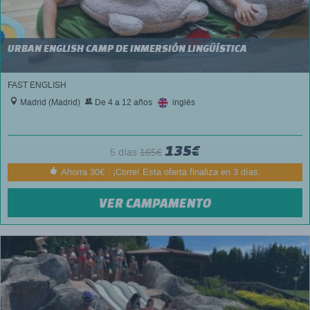
URBAN ENGLISH CAMP DE INMERSIÓN LINGÜÍSTICA
FAST ENGLISH
Madrid (Madrid)
De 4 a 12 años
inglés
135€
5 días
165€
Ahorra 30€ . ¡Corre! Esta oferta finaliza en 3 días.
VER CAMPAMENTO