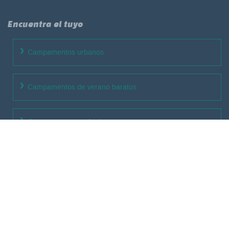
Encuentra el tuyo
Campamentos urbanos
Campamentos de verano baratos
Campamentos en Junio
Campamentos en Julio
Campamentos en Agosto
Campamentos en Navidad