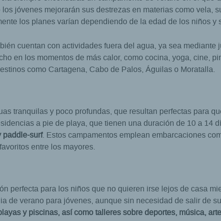
o los jóvenes mejorarán sus destrezas en materias como vela, su
ente los planes varían dependiendo de la edad de los niños y s
én cuentan con actividades fuera del agua, ya sea mediante ju
cho en los momentos de más calor, como cocina, yoga, cine, pint
a destinos como Cartagena, Cabo de Palos, Águilas o Moratalla.
as tranquilas y poco profundas, que resultan perfectas para q
sidencias a pie de playa, que tienen una duración de 10 a 14 d
 paddle-surf
. Estos campamentos emplean embarcaciones como e
avoritos entre los mayores.
n perfecta para los niños que no quieren irse lejos de casa m
nia de verano para jóvenes, aunque sin necesidad de salir de su
playas y piscinas, así como talleres sobre deportes, música, art