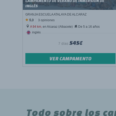
CAMPAMENTO DE VERANO DE INMERSIÓN DE
INGLÉS
GRANJA ESCUELA ATALAYA DE ALCARAZ
5,0
3 opiniones
A 94 km,
en Alcaraz (Albacete)
De 5 a 16 años
inglés
545€
7 días
VER CAMPAMENTO
Todo sobre los c