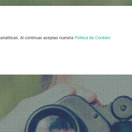
mentos Verano en 
analíticas. Al continuar aceptas nuestra
Política de Cookies
ntrados 6 Campamentos Verano en Murc