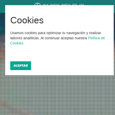
Cookies
Campamentos Verano en A
Coruña
Usamos cookies para optimizar tu navegación y realizar
labores analíticas. Al continuar aceptas nuestra
Política de
Cookies
Encontrados 2 Campamentos Verano en A Coruña 2026
ACEPTAR