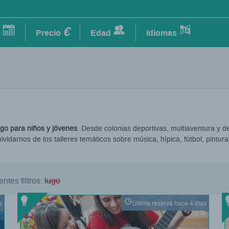
€
s
Precio
Edad
Idiomas
o para niños y jóvenes
. Desde colonias deportivas, multiaventura y d
lvidarnos de los talleres temáticos sobre música, hípica, fútbol, pintura,
ntes filtros:
lugo
s
Última reserva hace 4 días