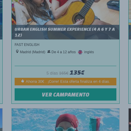
URBAN ENGLISH SUMMER EXPERIENCE (4 A 6 Y 7 A
12)
FAST ENGLISH
Madrid (Madrid)
De 4 a 12 años
inglés
135€
5 días
165€
Ahorra 30€ . ¡Corre! Esta oferta finaliza en 4 días.
VER CAMPAMENTO