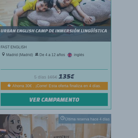
URBAN ENGLISH CAMP DE INMERSIÓN LINGÜÍSTICA
FAST ENGLISH
Madrid (Madrid)
De 4 a 12 años
inglés
135€
5 días
165€
Ahorra 30€ . ¡Corre! Esta oferta finaliza en 4 días.
VER CAMPAMENTO
Última reserva hace 4 días