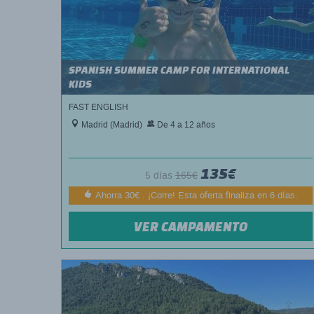
SPANISH SUMMER CAMP FOR INTERNATIONAL
KIDS
FAST ENGLISH
Madrid (Madrid)
De 4 a 12 años
135€
5 días
165€
Ahorra 30€ . ¡Corre! Esta oferta finaliza en 6 días.
VER CAMPAMENTO