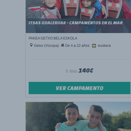
ITSAS UDALEKUAK - CAMPAMENTOS EN EL MAR
PAKEA GETXO BELA ESKOLA
Getxo (Vizcaya)
De 4 a 22 años
euskera
140€
5 días
VER CAMPAMENTO