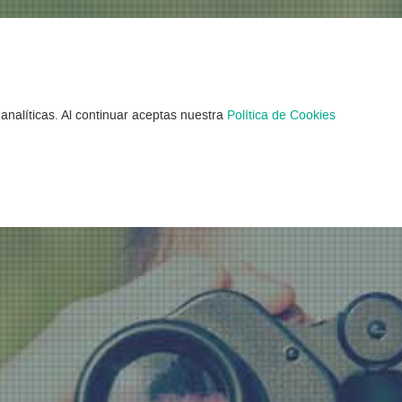
amentos Verano en
analíticas. Al continuar aceptas nuestra
Política de Cookies
ntrados 156 Campamentos Verano en Lu