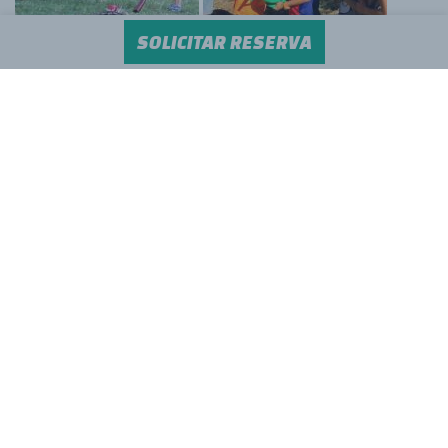
SOLICITAR RESERVA
fútbol
tenis
natación