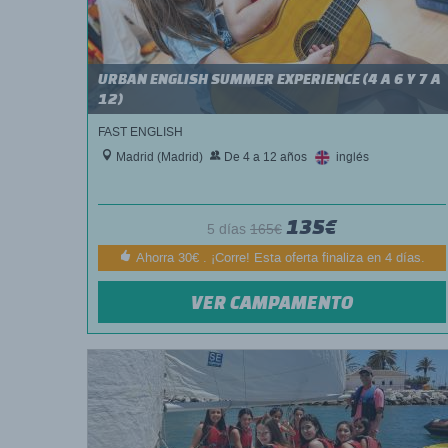
URBAN ENGLISH SUMMER EXPERIENCE (4 A 6 Y 7 A
12)
FAST ENGLISH
Madrid (Madrid)
De 4 a 12 años
inglés
135€
5 días
165€
Ahorra 30€ . ¡Corre! Esta oferta finaliza en 4 días.
VER CAMPAMENTO