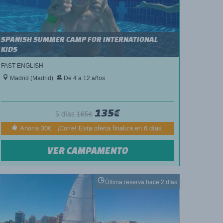
SPANISH SUMMER CAMP FOR INTERNATIONAL
KIDS
FAST ENGLISH
Madrid (Madrid)
De 4 a 12 años
135€
5 días
165€
Ahorra 30€ . ¡Corre! Esta oferta finaliza en 6 días.
VER CAMPAMENTO
Última reserva hace 2 días