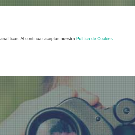
mentos Verano en 
analíticas. Al continuar aceptas nuestra
Política de Cookies
ntrados 156 Campamentos Verano en Teru