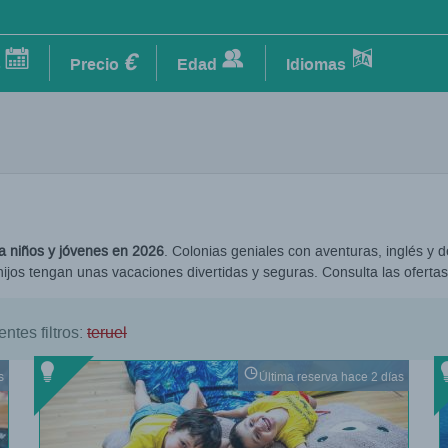
€
s
Precio
Edad
Idiomas
 niños y jóvenes en 2026
. Colonias geniales con aventuras, inglés y d
hijos tengan unas vacaciones divertidas y seguras. Consulta las ofertas
ntes filtros:
teruel
s
Última reserva hace 2 días