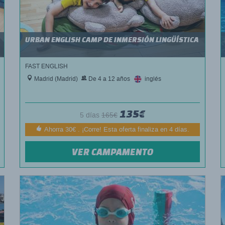
URBAN ENGLISH CAMP DE INMERSIÓN LINGÜÍSTICA
FAST ENGLISH
Madrid (Madrid)
De 4 a 12 años
inglés
135€
5 días
165€
Ahorra 30€ . ¡Corre! Esta oferta finaliza en 4 días.
VER CAMPAMENTO