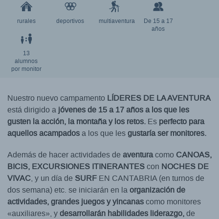
rurales
deportivos
multiaventura
De 15 a 17
años
13
alumnos
por monitor
Nuestro nuevo campamento
LÍDERES DE LA AVENTURA
está dirigido a
jóvenes de 15 a 17 años a los que les
gusten la acción, la montaña y los retos.
Es
perfecto para
aquellos acampados
a los que les
gustaría ser monitores.
Además de hacer actividades de
aventura
como
CANOAS,
BICIS, EXCURSIONES ITINERANTES
con
NOCHES DE
VIVAC
, y un día de
SURF
EN CANTABRIA (en turnos de
dos semana) etc. se iniciarán en la
organización de
actividades, grandes juegos y yincanas
como monitores
«auxiliares», y
desarrollarán habilidades liderazgo,
de