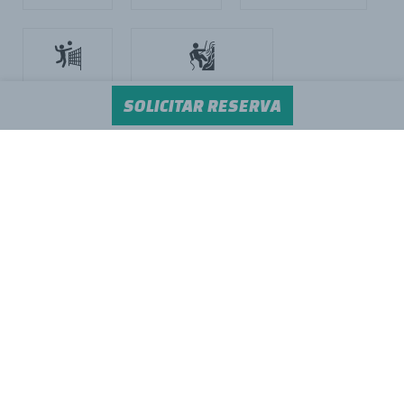
voleibol
deportes de aventura
SOLICITAR RESERVA
manualidades
visitas turísticas
Instalaciones
Molino de Butrera
, junto al pueblo de Butrera, en la
comarca de las Merindades (
Norte de Burgos
). En el
entorno del
Monumento Natural de Ojo Guareña.