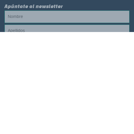
Apúntate al newsletter
Acepto el
aviso legal y política de privacidad
© campamentum 2026