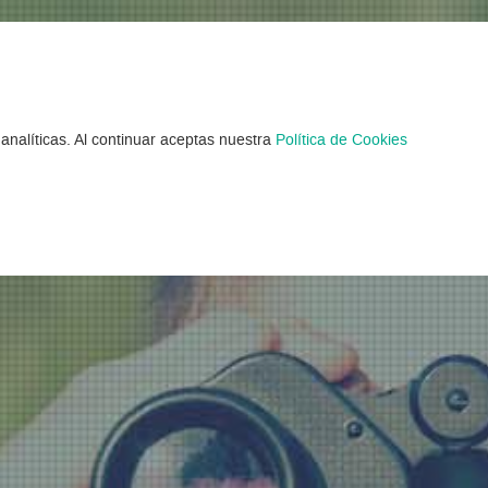
 Verano en Gipuzk
analíticas. Al continuar aceptas nuestra
Política de Cookies
trados 8 Campamentos Verano en Guipúz