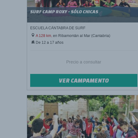
SURF CAMP ROXY - SÓLO CHICAS
ESCUELA CÁNTABRA DE SURF
A 128 km,
en Ribamontán al Mar (Cantabria)
De 12 a 17 años
Precio a consultar
VER CAMPAMENTO