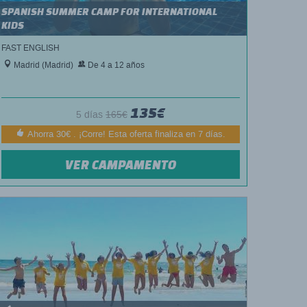
SPANISH SUMMER CAMP FOR INTERNATIONAL
KIDS
FAST ENGLISH
Madrid (Madrid)
De 4 a 12 años
135€
5 días
165€
Ahorra 30€ . ¡Corre! Esta oferta finaliza en 7 días.
VER CAMPAMENTO