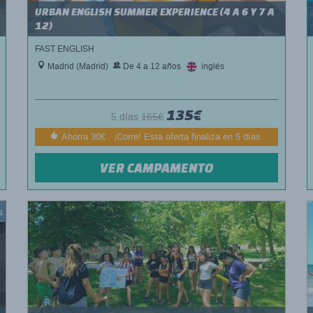
URBAN ENGLISH SUMMER EXPERIENCE (4 A 6 Y 7 A
12)
FAST ENGLISH
Madrid (Madrid)
De 4 a 12 años
inglés
135€
5 días
165€
Ahorra 30€ . ¡Corre! Esta oferta finaliza en 5 días.
VER CAMPAMENTO
s