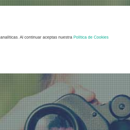
amentos de Verano
analíticas. Al continuar aceptas nuestra
Política de Cookies
Encontrados 156 Campamentos Verano 2