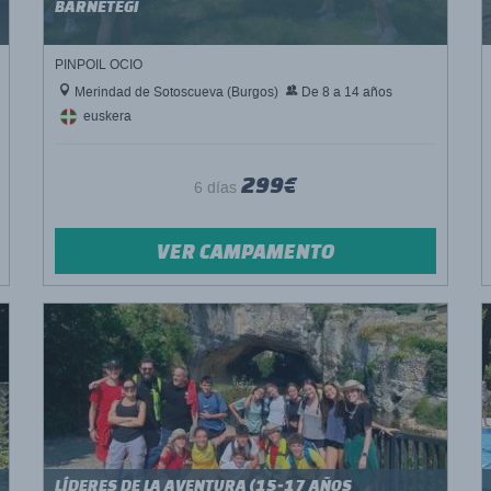
BARNETEGI
PINPOIL OCIO
Merindad de Sotoscueva (Burgos)
De 8 a 14 años
euskera
299€
6 días
VER CAMPAMENTO
LÍDERES DE LA AVENTURA (15-17 AÑOS