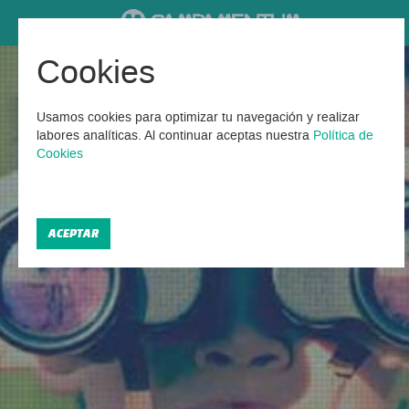
Cookies
Campamentos de verano
urbanos en Cáceres
Usamos cookies para optimizar tu navegación y realizar
labores analíticas. Al continuar aceptas nuestra
Política de
Cookies
Encontrados 2 Campamentos urbanos en Cáceres
2026
ACEPTAR