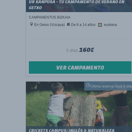
UR KANPUSA - TU CAMPAMENTO DE VERANO EN
GETXO
CAMPAMENTOS BIZKAIA
En Getxo (Vizcaya)
De 6 a 14 años
euskera
160€
5 días
VER CAMPAMENTO
Última reserva hace 5 día
CRICKETS CAMPUS: INGLÉS & NATURALEZA