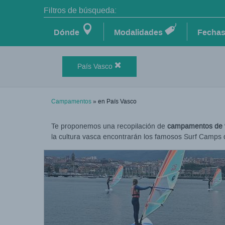
Filtros de búsqueda:
Dónde
Modalidades
Fecha
País Vasco
Campamentos
» en País Vasco
Te proponemos una recopilación de
campamentos de v
la cultura vasca encontrarán los famosos Surf Camps de