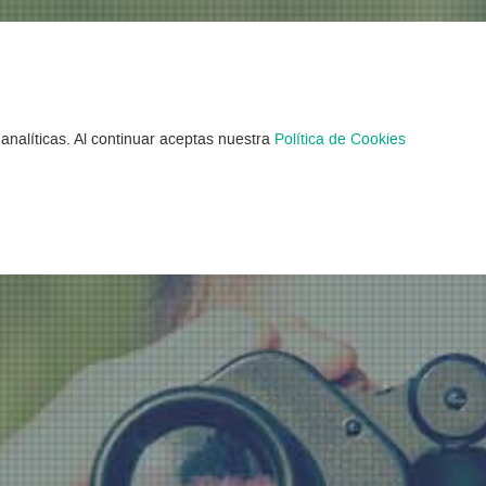
tos Verano en el P
analíticas. Al continuar aceptas nuestra
Política de Cookies
rados 32 Campamentos Verano en País V