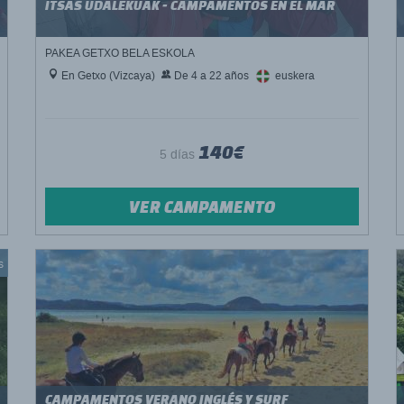
ITSAS UDALEKUAK - CAMPAMENTOS EN EL MAR
PAKEA GETXO BELA ESKOLA
En Getxo (Vizcaya)
De 4 a 22 años
euskera
140€
5 días
VER CAMPAMENTO
s
CAMPAMENTOS VERANO INGLÉS Y SURF